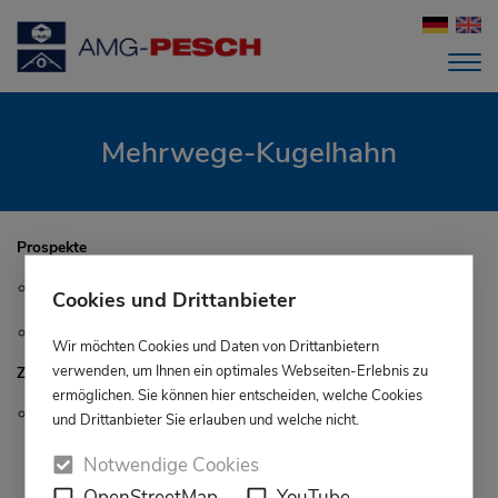
Mehrwege-Kugelhahn
Prospekte
AbK-Gesamtprogramm.pdf
Cookies und Drittanbieter
Prospekt-3-Wege Kugelhahn-DT52 - DL52.pdf
Wir möchten Cookies und Daten von Drittanbietern
verwenden, um Ihnen ein optimales Webseiten-Erlebnis zu
Zertifikate
ermöglichen. Sie können hier entscheiden, welche Cookies
TA-Luft.pdf
und Drittanbieter Sie erlauben und welche nicht.
Notwendige Cookies
OpenStreetMap
YouTube