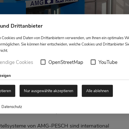
und Drittanbieter
 Cookies und Daten von Drittanbietern verwenden, um Ihnen ein optimales W
ermöglichen. Sie können hier entscheiden, welche Cookies und Drittanbieter Si
icht.
endige Cookies
OpenStreetMap
YouTube
nzeigen
ptieren
Nur ausgewählte akzeptieren
Alle ablehnen
Datenschutz
 und kontrollieren müssen, sind wir zuhause.
Stellsysteme von AMG-PESCH sind international