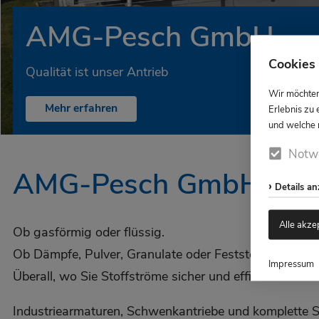
AMG-Pesch GmbH
Cookies 
Qualität ist unser Antrieb
Wir möchten
Mehr erfahren
Erlebnis zu 
und welche n
Notw
AMG-Pesch GmbH
Details a
Alle akze
Ob gasförmig oder flüssig.
Ob Dämpfe, Pulver, Granulate oder Feststoffe.
Impressum
Überall, wo Sie Stoffströme sicher und effizient leiten
Industriearmaturen, Schwenkantriebe und komplette 