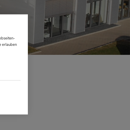
ebseiten-
e erlauben