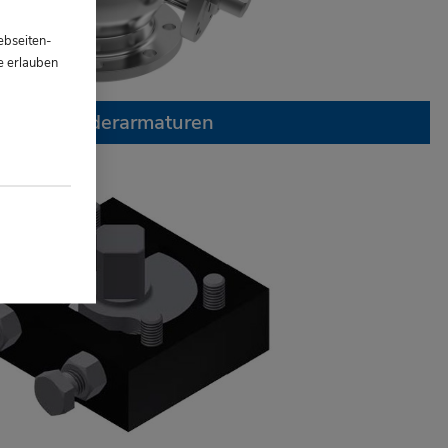
ebseiten-
e erlauben
AbK-Sonderarmaturen