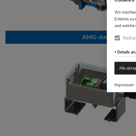
Wir möchten
Erlebnis zu 
und welche n
AMG-Antriebe
Notw
Details a
Alle akze
Impressum