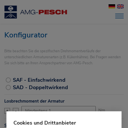
Konfigurator
Bitte beachten Sie die spezifischen Drehmomentverläufe der
unterschiedlichen Armaturenarten (z.B. Kükenhähne). Bei Fragen wenden
Sie sich bitte an Ihren Ansprechpartner von AMG-Pesch.
SAF - Einfachwirkend
SAD - Doppeltwirkend
Losbrechmoment der Armatur
Nm
+
-
Cookies und Drittanbieter
Sicherheitsfaktor