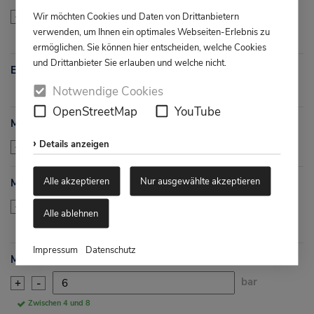
Wir möchten Cookies und Daten von Drittanbietern
+
-
verwenden, um Ihnen ein optimales Webseiten-Erlebnis zu
Zwischen 1 und 5
ermöglichen. Sie können hier entscheiden, welche Cookies
und Drittanbieter Sie erlauben und welche nicht.
Erforderliches Antriebsmoment
Notwendige Cookies
OpenStreetMap
YouTube
MAST / max. zulässiges Wellendrehmoment Armatur
Details anzeigen
Nm
+
-
Alle akzeptieren
Nur ausgewählte akzeptieren
Mindeststeuerluft (Pe
)
min
bar
+
-
Alle ablehnen
Zwischen 2 und 8
Impressum
Datenschutz
Maximalsteuerluft (Pe
)
max
bar
+
-
Zwischen 4 und 8