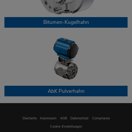
Bitumen-Kugelhahn
AbK Pulverhahn
Startseite
Impressum
AGB
Datenschutz
Compliance
Cookie-Einstellungen