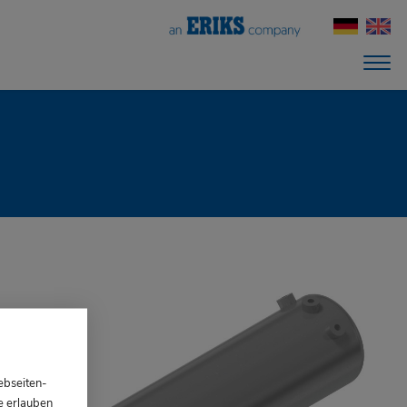
ebseiten-
e erlauben