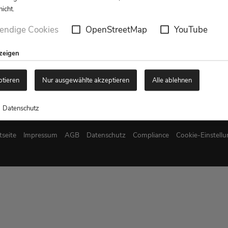
icht.
endige Cookies
OpenStreetMap
YouTube
nzeigen
ptieren
Nur ausgewählte akzeptieren
Alle ablehnen
Datenschutz
tseite
Impressum
AGB
Datenschutz
Compliance
Cookie-Einstell