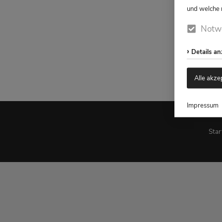
und welche n
Notw
Details a
Alle akze
Impressum
Star