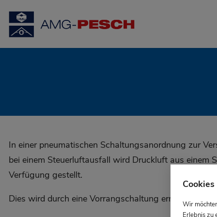
In einer pneumatischen Schaltungsanordnung zur V
bei einem Steuerluftausfall wird Druckluft aus einem 
Verfügung gestellt.
Cookies 
Dies wird durch eine Vorrangschaltung ermöglicht. (Re
Wir möchten
Erlebnis zu 