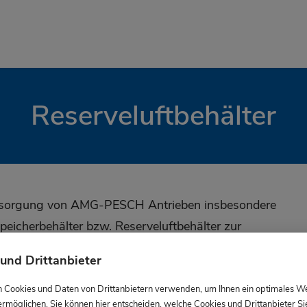
Reserveluftbehälter
ersorgung von AMG-PESCH Antrieben insbesondere
Speicherbehälter bzw. Reserveluftbehälter zur
und Drittanbieter
serveluftvorrangventil)
 Cookies und Daten von Drittanbietern verwenden, um Ihnen ein optimales W
ermöglichen. Sie können hier entscheiden, welche Cookies und Drittanbieter Si